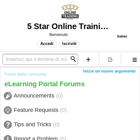
5 Star Online Training Support
Benvenuto
Italian
Accedi
Iscriviti
Inizia un nuovo argomento
Forum della community
eLearning Portal Forums
Announcements
0
Feature Requests
0
Tips and Tricks
0
Report a Problem
0