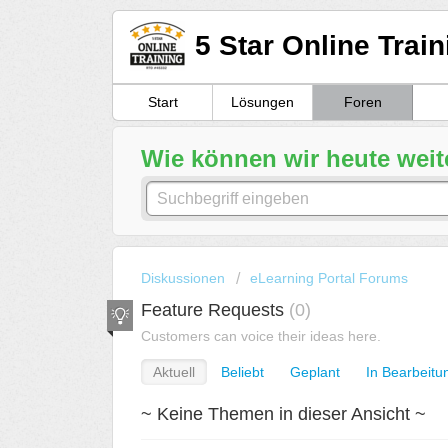
5 Star Online Trai
Start
Lösungen
Foren
Wie können wir heute weit
Diskussionen
eLearning Portal Forums
Feature Requests
0
Customers can voice their ideas here.
Aktuell
Beliebt
Geplant
In Bearbeitu
~ Keine Themen in dieser Ansicht ~