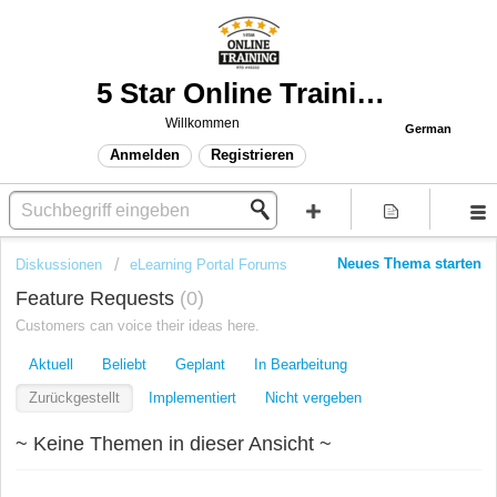
5 Star Online Training Support
Willkommen
German
Anmelden
Registrieren
Neues Thema starten
Diskussionen
eLearning Portal Forums
Feature Requests
0
Customers can voice their ideas here.
Aktuell
Beliebt
Geplant
In Bearbeitung
Zurückgestellt
Implementiert
Nicht vergeben
~ Keine Themen in dieser Ansicht ~